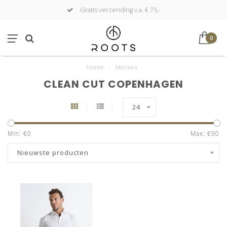
Gratis verzending v.a. € 75,-
0
Home
/
Merken
CLEAN CUT COPENHAGEN
24
Min: €
0
Max: €
90
Nieuwste producten